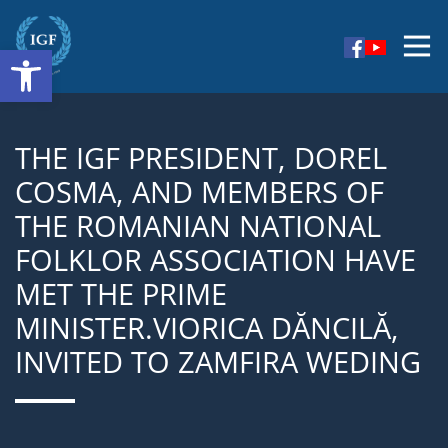
Skip
to
Open toolbar
I am persuaded that jointly with the newly elected
content
IGF
team we will fully contribute to the furtherance of
the artistic phenomenon, of friendship, peace and
harmony worldwide.
THE IGF PRESIDENT, DOREL
COSMA, AND MEMBERS OF
THE ROMANIAN NATIONAL
FOLKLOR ASSOCIATION HAVE
MET THE PRIME
MINISTER.VIORICA DĂNCILĂ,
INVITED TO ZAMFIRA WEDING