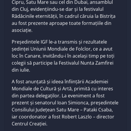
Cipru, Satu Mare sau cel din Dubai, ansamblul
din Cluj, evidențiindu-se dar și la festivalul
Rădăcinile eternității, în cadrul căruia la Bistrița
au fost prezente aproape toate formațiile din
asociație.
Președintele IGF le-a transmis și rezultatele
ședinței Uniunii Mondiale de Folclor, ce a avut
loc în Canare, invitându-i în același timp pe toți
colegii să participe la Festivalul Nunta Zamfirei
din iulie.
A fost anunțată și ideea înființării Academiei
Mondiale de Cultură și Artă, primită cu interes
din partea delegaților. La eveniment a fost
prezent și senatorul Ioan Simionca, președintele
Consiliului Județean Satu Mare – Pataki Csaba,
iar coordonator a fost Robert Laszlo – director
Centrul Creației.