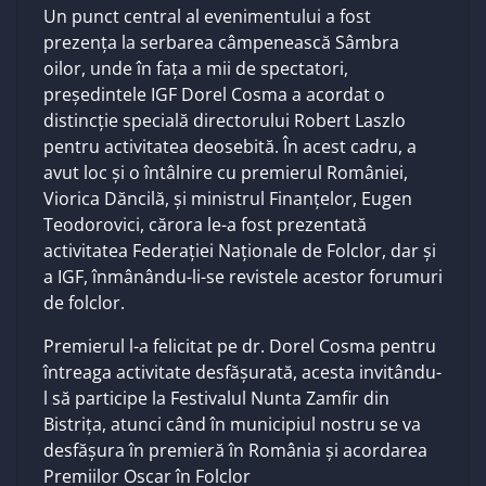
Un punct central al evenimentului a fost
prezența la serbarea câmpenească Sâmbra
oilor, unde în fața a mii de spectatori,
președintele IGF Dorel Cosma a acordat o
distincție specială directorului Robert Laszlo
pentru activitatea deosebită. În acest cadru, a
avut loc și o întâlnire cu premierul României,
Viorica Dăncilă, și ministrul Finanțelor, Eugen
Teodorovici, cărora le-a fost prezentată
activitatea Federației Naționale de Folclor, dar și
a IGF, înmânându-li-se revistele acestor forumuri
de folclor.
Premierul l-a felicitat pe dr. Dorel Cosma pentru
întreaga activitate desfășurată, acesta invitându-
l să participe la Festivalul Nunta Zamfir din
Bistrița, atunci când în municipiul nostru se va
desfășura în premieră în România și acordarea
Premiilor Oscar în Folclor