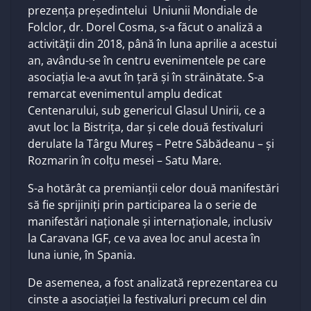
prezența președintelui Uniunii Mondiale de
Folclor, dr. Dorel Cosma, s-a făcut o analiză a
activității din 2018, până în luna aprilie a acestui
an, avându-se în centru evenimentele pe care
asociația le-a avut în țară și în străinătate. S-a
remarcat evenimentul amplu dedicat
Centenarului, sub genericul Glasul Unirii, ce a
avut loc la Bistrița, dar și cele două festivaluri
derulate la Târgu Mureș – Petre Săbădeanu – și
Rozmarin în colțu mesei – Satu Mare.
S-a hotărât ca premianții celor două manifestări
să fie sprijiniți prin participarea la o serie de
manifestări naționale și internaționale, inclusiv
la Caravana IGF, ce va avea loc anul acesta în
luna iunie, în Spania.
De asemenea, a fost analizată reprezentarea cu
cinste a asociației la festivaluri precum cel din